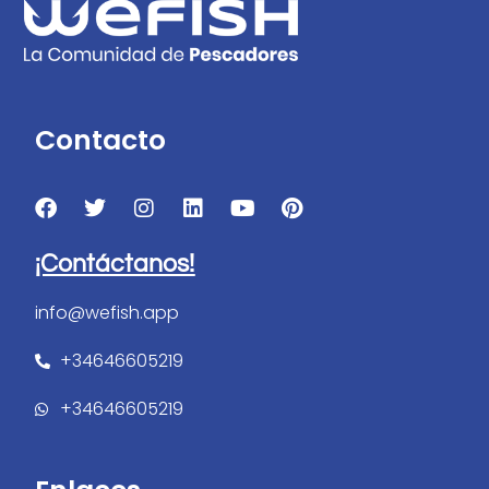
Contacto
¡Contáctanos!
info@wefish.app
+34646605219
+34646605219