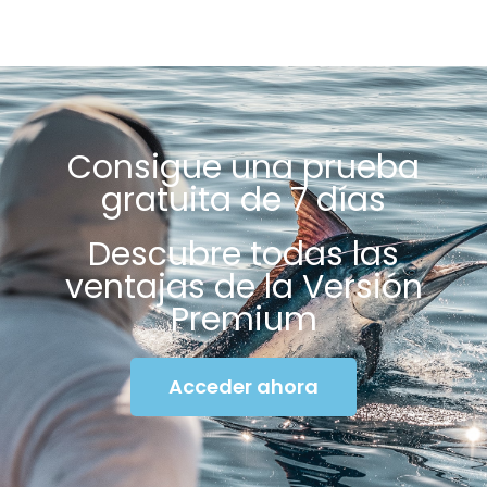
Consigue una prueba
gratuita de 7 días
Descubre todas las
ventajas de la Versión
Premium
Acceder ahora