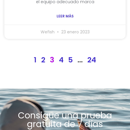
el equipo adecuado marca
LEER MÁS
Wefish
23 enero 2023
1
2
3
4
5
…
24
Consigue una prueba
gratuita de 7 días