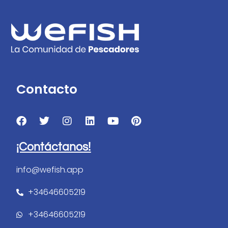
Contacto
¡Contáctanos!
info@wefish.app
+34646605219
+34646605219